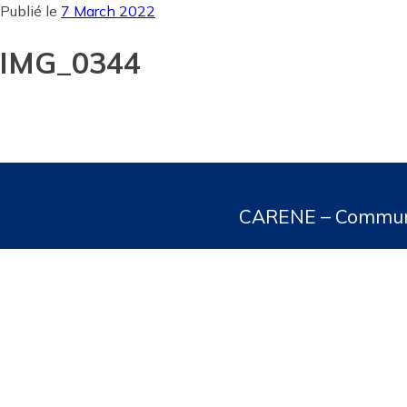
Skip
Publié le
7 March 2022
to
content
IMG_0344
Post
navigation
CARENE – Communau