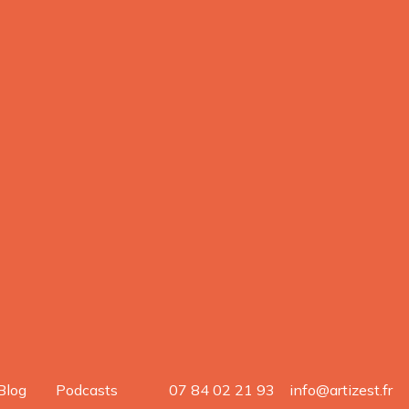
Blog
Podcasts
07 84 02 21 93
info@artizest.fr